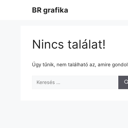
Kilépés
BR grafika
a
tartalomba
Nincs találat!
Úgy tűnik, nem található az, amire gondol
Keresés: